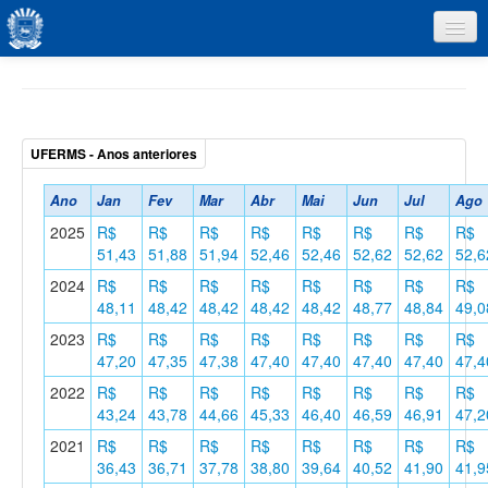
Ano
Jan
Fev
Mar
Abr
Mai
Jun
Jul
Ago
2025
R$
R$
R$
R$
R$
R$
R$
R$
51,43
51,88
51,94
52,46
52,46
52,62
52,62
52,6
2024
R$
R$
R$
R$
R$
R$
R$
R$
48,11
48,42
48,42
48,42
48,42
48,77
48,84
49,0
2023
R$
R$
R$
R$
R$
R$
R$
R$
47,20
47,35
47,38
47,40
47,40
47,40
47,40
47,4
2022
R$
R$
R$
R$
R$
R$
R$
R$
43,24
43,78
44,66
45,33
46,40
46,59
46,91
47,2
2021
R$
R$
R$
R$
R$
R$
R$
R$
36,43
36,71
37,78
38,80
39,64
40,52
41,90
41,9